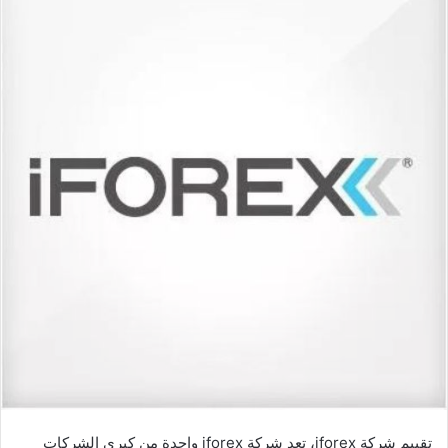
ل
ب
ر
ي
د
ا
إ
ل
ك
ت
ر
و
ن
ي
ا
تقييم شركة iforex، تعد شركة iforex واحدة من كبرى الشركات