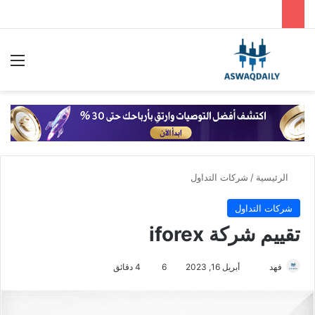
بحث عن
الق
الرئيسية
/
شركات التداول
شركات التداول
تقييم شركة iforex
فهد
أ
أبريل 16, 2023
6
4 دقائق
ر
س