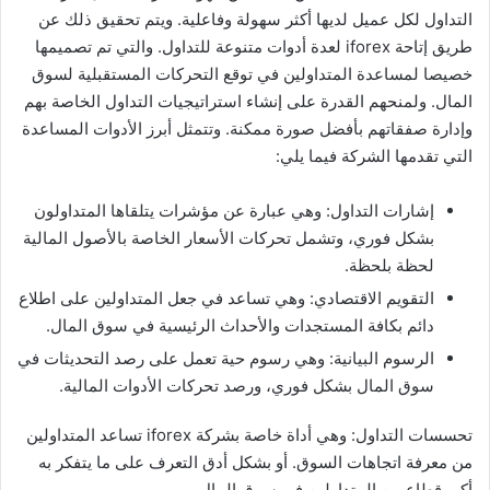
التداول لكل عميل لديها أكثر سهولة وفاعلية. ويتم تحقيق ذلك عن
طريق إتاحة iforex لعدة أدوات متنوعة للتداول. والتي تم تصميمها
خصيصا لمساعدة المتداولين في توقع التحركات المستقبلية لسوق
المال. ولمنحهم القدرة على إنشاء استراتيجيات التداول الخاصة بهم
وإدارة صفقاتهم بأفضل صورة ممكنة. وتتمثل أبرز الأدوات المساعدة
التي تقدمها الشركة فيما يلي:
إشارات التداول: وهي عبارة عن مؤشرات يتلقاها المتداولون
بشكل فوري، وتشمل تحركات الأسعار الخاصة بالأصول المالية
لحظة بلحظة.
التقويم الاقتصادي: وهي تساعد في جعل المتداولين على اطلاع
دائم بكافة المستجدات والأحداث الرئيسية في سوق المال.
الرسوم البيانية: وهي رسوم حية تعمل على رصد التحديثات في
سوق المال بشكل فوري، ورصد تحركات الأدوات المالية.
تحسسات التداول: وهي أداة خاصة بشركة iforex تساعد المتداولين
من معرفة اتجاهات السوق. أو بشكل أدق التعرف على ما يتفكر به
أكبر قطاع من المتداولين في سوق المال.