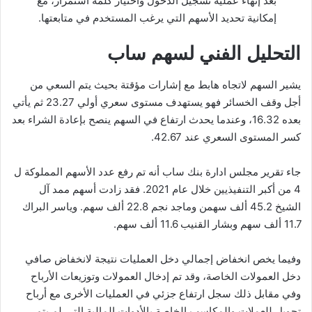
بعد إنهاء عملية تسجيل الدخول واختيار كلمة استمرار، مع
إمكانية تحديد الأسهم التي يرغب المستخدم في متابعتها.
التحليل الفني لسهم ساب
يشير السهم لاتجاه هابط مع إشارات مؤقتة بحيث يتم السعي من
أجل وقف الخسائر فهو يستهدف مستوى سعري أولي 23.27 ثم يأتي
بعده 16.32، وعندما يحدث ارتفاع في السهم ينصح بإعادة الشراء بعد
كسر المستوى السعري عند 42.67.
جاء تقرير مجلس ادارة بنك ساب أنه تم رفع عدد الأسهم المملوكة ل
4 من أكبر التنفيذيين خلال عام 2021. فقد زادت أسهم ممد آل
الشيخ 45.2 ألف سهمن وماجد نجم 22.8 ألف سهم. وياسر البراك
11.7 ألف سهم وبشار القنيب 11.6 ألف سهم.
وفيما يخص انخفاض إجمالي دخل العمليات نتيجة لانخفاض صافي
دخل العمولات الخاصة، وقد تم إدخال العمولات وتوزيعات الأرباح
وفي مقابل ذلك سجل ارتفاع جزئي في العمليات الأخرى مع أرباح
تحويل للعملات والمكاسب الخاصة بالأدوات المالية التي لم يتم