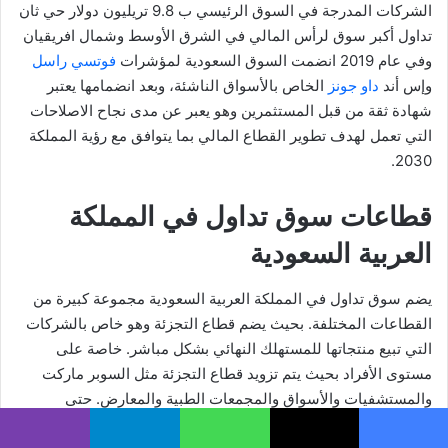
الشركات المدرجة في السوق الرئيسي ب 9.8 تريليون دولار حي ثان
تداول أكبر سوق لرأس المالي في الشرق الأوسط وشمال افريقيان
وفي عام 2019 انضمت السوق السعودية لمؤشرات
فوتسي راسل
وإس أند
داو جونز
الخاص بالأسواق الناشئة، وبعد انضمامها يعتبر
شهادة ثقة من قبل المستثمرين وهو يعبر عن مدى نجاح الاصلاحات
التي تعمل لهدف تطوير القطاع المالي بما يتوافق مع رؤية المملكة
2030.
قطاعات سوق تداول في المملكة
العربية السعودية
يضم سوق تداول في المملكة العربية السعودية مجموعة كبيرة من
القطاعات المختلفة. بحيث يضم قطاع التجزئة وهو خاص بالشركات
التي تبيع منتجاتها للمستهلك النهائي بشكل مباشر. خاصة على
مستوى الأفراد بحيث يتم تزويد قطاع التجزئة مثل السوبر ماركت
والمستشفيات والأسواق والمجمعات الطبية والمعارض. حتى
المحلات الصغيرة، وهنا يقوم دور قطاع التجزئة بعرض وبيع السلع أو