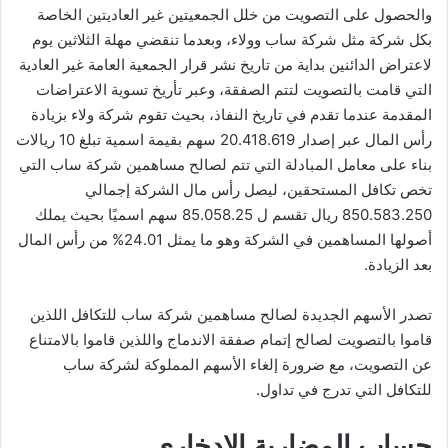
والحصول على التصويت من خلل الجمعيتين غير العاديتين الخاصة
بكل شركة مثل شركة ساب وولاء، وبعدما تنقضي مهلة الثلاثين يوم
لاعتراض الدائنين بداية من تاريخ نشر قرار الجمعية العامة غير العادية
التي قامت بالتصويت لتتم الصفقة، وعبر تأريخ تسوية الاعتراضات
المقدمة عندما تقدم في تاريخ النفاذ، بحيث تقوم شركة ولاء بزيادة
رأس المال عبر إصدار 20.418.619 سهم بقيمة اسمية تبلغ 10 ريالات
بناء على معامل المبادلة التي تتم لصالح مساهمين شركة ساب التي
تخص تكافل المستحقين، ليصل رأس مال الشركة إجمالي
850.583.250 ريال تقسم ل 85.058.25 سهم اسميًا بحيث يملك
أصولها المساهمين في الشركة وهو ما يمثل 24.01% من رأس المال
بعد الزيادة.
تصدر الأسهم الجديدة لصالح مساهمين شركة ساب للتكافل اللذين
قاموا بالتصويت لصالح إتمام صفقة الاندماج واللذين قاموا بالامتناع
عن التصويت، مع ضرورة إلغاء الأسهم المملوكة لشركة ساب
للتكافل التي تدرج في تداول.
حساب المضاربة الادخاري