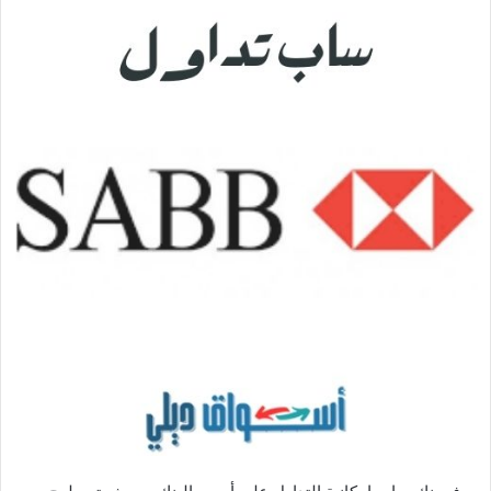
ل
ب
ر
ي
د
ا
إ
ل
ك
ت
ر
و
ن
ي
ا