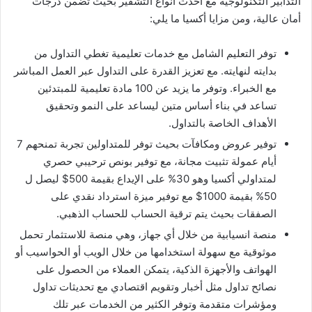
التدابير التكنولوجية مع أحدث أنواع التشفير بحيث تضمن درجات
أمان عالية، ومن مزايا أكسيا ما يلي:
توفر التعليم الشامل مع خدمات تعليمية تغطي التداول من
بدايته لنهايته. مع تعزيز القدرة على التداول عبر العمل المباشر
مع الخبراء. وتوفر ما يزيد عن 100 مادة تعليمية للمبتدئين
تساعد في بناء أساس متين ليساعد على النمو وتحقيق
الأهداف الخاصة بالتداول.
توفير عروض ومكافآت بحيث توفر للمتداولين تجربة تمنحهم 7
أيام عمولة تثبيت مجانة، مع توفير بونص ترحيبي حصري
لمتداولي أكسيا وهو 30% على الإيداع بقيمة 500$ ليصل ل
50% بقيمة 1000$ مع توفير ميزة استرداد نقدي على
الصفقات بحيث يتم ترقية الحساب للحساب الذهبي.
منصة انسيابية من خلال أي جهاز، وهي منصة للاستثمار تحمل
موثوقية مع سهولة استخدامها من خلال الويب أو الحواسيب أو
الهواتف والأجهزة الذكية، يتمكن العملاء من الحصول على
نصائح تداول مثل أخبار وتقويم اقتصادي مع تحديثات تداول
ومؤشرات متقدمة وتوفر الكثير من الخدمات عبر تلك