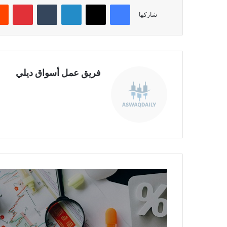
فيسبوك
‫X
لينكدإن
‏Tumblr
بينتيريست
شاركها
فريق عمل أسواق ديلي
ا
ل
ب
ل
ا