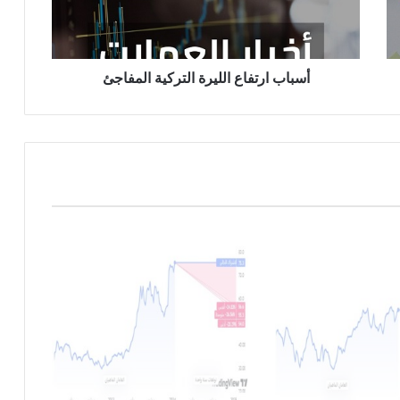
ا
ر
ت
ف
ا
أسباب ارتفاع الليرة التركية المفاجئ
ع
ا
ل
ل
ي
ر
ة
ا
ل
ت
ر
ك
ي
ة
ا
ل
م