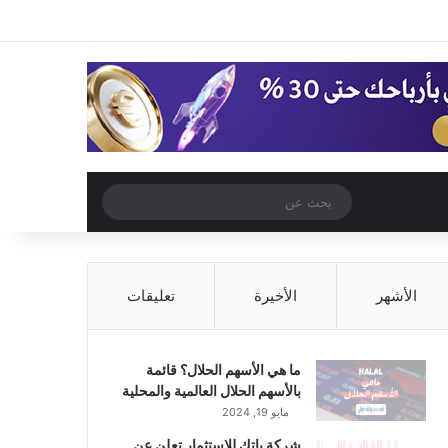
‫X
فيسبوك
‫YouTube
انستقرام
تسجيل الدخول
مقال عشوائي
إضافة عمود جا
مقال عشوائي
بحث
عن
الأشهر
الأخيرة
تعليقات
ما هي الأسهم الحلال؟ قائمة
بالأسهم الحلال العالمية والمحلية
مايو 19, 2024
شركة باتك للاستثمار تعلن عن