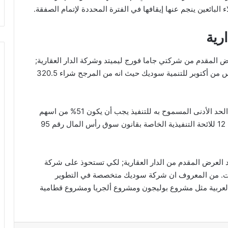
 البائعين ينجم عنها إيقافها في الفترة المحددة لإتمام الصفقة.
ارية
عرض المقدم من شركتي جاما فورج ليميتد وشركة الدار العقارية;
بعد تحالفهما لشراء نسبة 90% من اسهم شركة السادس من أكتوبر للتنمية سوديك حيث انه من المرجح شراء 320.5
كما أصدرت الهيئة العامة للرقابة الإدارية بيان اليوم أن الحد الأدنى المسموح به للتنفيذ يجب أن يكون 51% من اسهم
الشركة المطروحة للبيع. وذلك طبقًا لقوانين الباب رقم 12 للائحة التنفيذية الخاصة بقانون سوق رأس المال رقم 95
 بمد العرض المقدم من الدار العقارية; لكي تستحوذ على شركة
مرات. من المعروف ان شركة سوديك متخصصة في التطوير
لعربية مثل مشروع بوليجون ومشروع ألجريا ومشروع قطامية