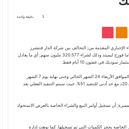
ك
3
دقيقة واحدة
VKontak
Odnoklassniki
‫Pocket
ء الإجباري المقدمة من; التحالف بين شركة الدار فنتشرز
انترناشيونال هولدينجز آر اس سي ليمتد وبين شركة جاما فورج ليميتد وذلك لشراء 320.577 مليون سهم; أي ما يعادل
حيث تبدأ سريان عرض الاستحواذ على سوديك من غد الموافق الأربعاء 24 الشهر الحالي وحتى نهاية يوم 7 الشهر
القادم. الجدير بالذكر أن السعر المقترح للسهم سيكون 20د مع حد أدنى للتنفيذ 51%. حيث سيتم التنفيذ الفعلي بعد
سرة; أن تسجيل أوامر البيع والشراء الخاصة بالعرض الاستحواذ
 الخاصة بحجز الكميات التي تم تسجيلها. كما نوهت إدارة