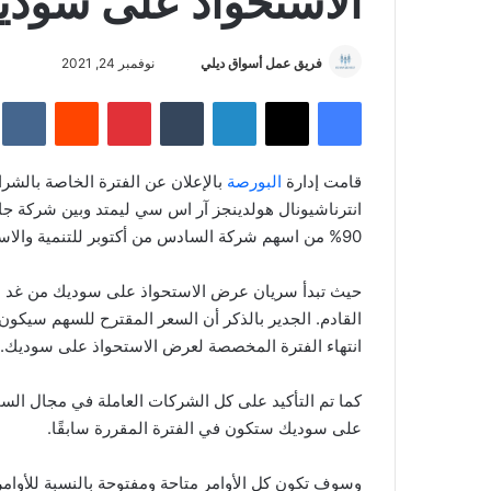
الاستحواذ على سودي
فريق عمل أسواق ديلي
أ
نوفمبر 24, 2021
ر
فيسبوك
‫X
لينكدإن
‏Tumblr
بينتيريست
‏Reddit
‏te
س
ل
ب
قامت إدارة
البورصة
بالإعلان عن الفترة الخاصة بالشرا
ر
ي
90% من اسهم شركة السادس من أكتوبر للتنمية والاستثمار سوديك في غضون 10 أيام فقط.
د
ا
إ
ل
انتهاء الفترة المخصصة لعرض الاستحواذ على سوديك.
ك
ت
كما تم التأكيد على كل الشركات العاملة في مجال السم
ر
على سوديك ستكون في الفترة المقررة سابقًا.
و
ن
وسوف تكون كل الأوامر متاحة ومفتوحة بالنسبة للأوامر
ي