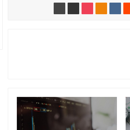
‏Reddit
‏VKontakte
Odnoklassniki
‫Pocket
مشاركة عبر البريد
طباعة
أ
س
ب
ا
ب