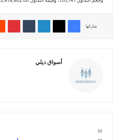
وحجم التداول 120,741، وقيمة التداول 3,419,902.00، بعدد صفقات 592، والقيمة السوقية 5,781.38.
فيسبوك
‫X
لينكدإن
‏Tumblr
بينتيريست
شاركها
أسواق ديلي
موق
ع
الوي
ب
ش
ر
ك