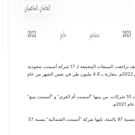
، فقد تراجعت المبيعات المجمعة لـ 17 شركة أسمنت سعودية
بنسبة 4 بالمئة إلى 4.6 مليون طن في ديسمبر من عام 2022م، مقارنة بـ 4.8 مليون طن في نفس الشهر من عام
ومن حيث المبيعات المحلية للشركات، انخفضت مبيعات 10 شركات، من بينها “أسمنت أم القرى” و “أسمنت ينبع”
وهناك سبع شركات زادت مبيعاتها، من بينها “المتحدة” بنسبة 97 بالمئة، تليها شركة “أسمنت الشمالية” بنسبة 57