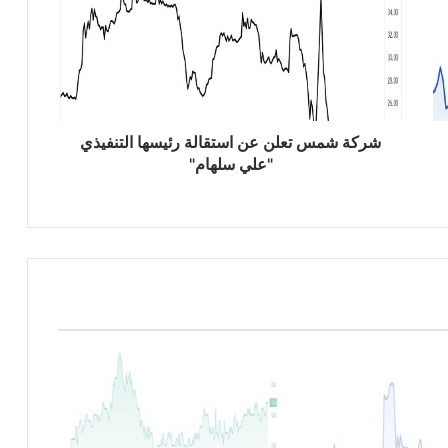
ة
ش
م
س
ت
ع
ل
شركة شمس تعلن عن استقالة رئيسها التنفيذي
ن
"علي سلهام"
ع
ن
ا
س
ت
ق
ا
ل
ة
ر
ئ
ي
س