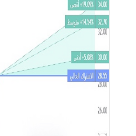
ك
ت
ر
و
ن
ي
ا