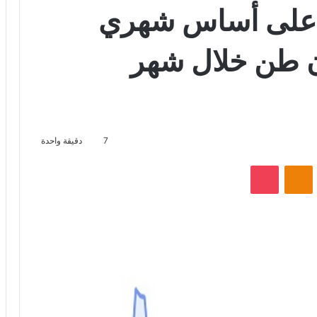
منت بنسبة 4% على أساس شهري
 4.6 مليون طن خلال شهر
7
دقيقة واحدة
VKontak
Odnoklassniki
‫Pocket