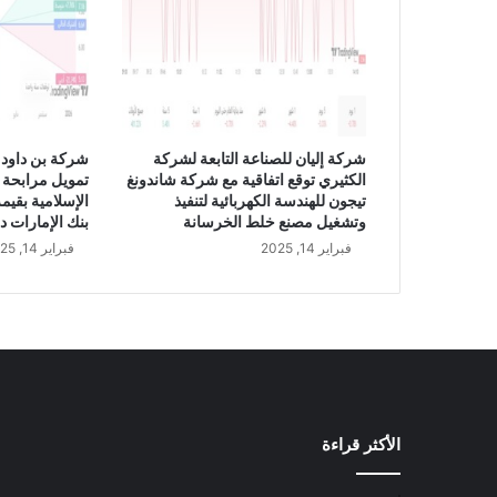
ع
م
ص
ر
ف
ا
ل
شركة إليان للصناعة التابعة لشركة
شركة بن داود 
إ
الكثيري توقع اتفاقية مع شركة شاندونغ
تمويل مرابحة 
ن
تيجون للهندسة الكهربائية لتنفيذ
م
وتشغيل مصنع خلط الخرسانة
بنك الإمارات د
ا
فبراير 14, 2025
فبراير 14, 2025
ء
و
ا
ل
ب
ن
ك
ا
الأكثر قراءة
ل
س
ع