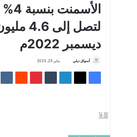
الأس
لتصل إلى
ديسمبر 2022م
أسواق ديلي
أ
يناير 23, 2023
ر
فيسبوك
‫X
لينكدإن
‏Tumblr
بينتيريست
‏Reddit
‏te
س
ل
ب
ر
ي
د
ا
إ
ل