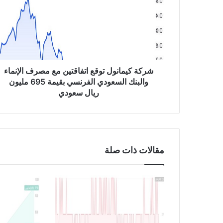
ة
ك
ي
م
ا
ن
و
شركة كيمانول توقع اتفاقتين مع مصرف الإنماء
ل
والبنك السعودي الفرنسي بقيمة 695 مليون
ت
ريال سعودي
و
ق
ع
ا
ت
مقالات ذات صلة
ف
ا
ق
ت
ي
ن
م