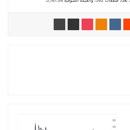
‏Reddit
‏VKontakte
Odnoklassniki
‫Pocket
مشاركة عبر البريد
طباعة
ش
ر
ك