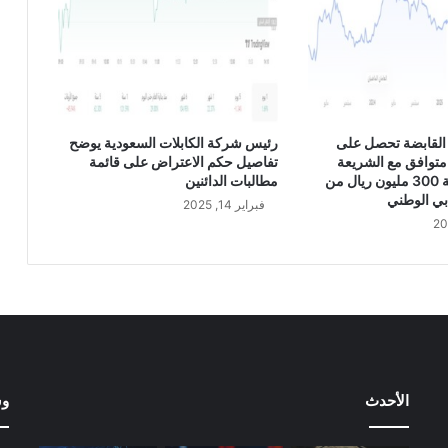
ه
ا
ا
ل
ت
ن
ف
القابضة تحصل على
رئيس شركة الكابلات السعودية يوضح
ي
متوافق مع الشريعة
تفاصيل حكم الاعتراض على قائمة
ذ
الإسلامية بقيمة 300 مليون ريال من
مطالبات الدائنين
ي
بي الوطني
فبراير 14, 2025
"
ع
ل
ي
س
ل
ه
ا
م
الأحدث
وس
"