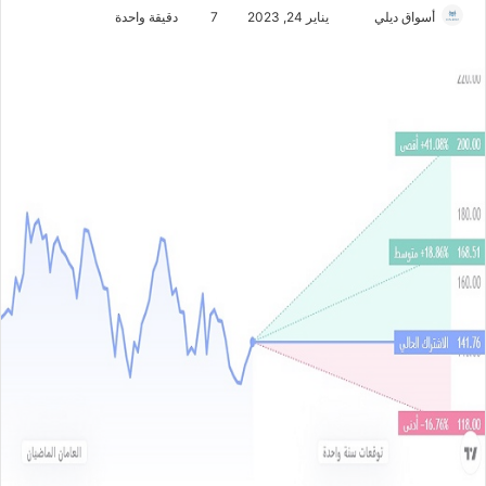
أسواق ديلي
أ
يناير 24, 2023
7
دقيقة واحدة
ر
س
ل
ب
ر
ي
د
ا
إ
ل
ك
ت
ر
و
ن
ي
ا