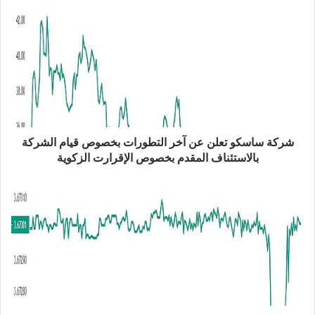
ب
ش
ر
ك
ة
س
ا
س
ك
و
ت
شركة ساسكو تعلن عن آخر التطورات بخصوص قيام الشركة
ع
بالاستئناف المقدم بخصوص الإقرارت الزكوية
ل
ن
ا
ع
ل
ن
د
آ
و
خ
ل
ر
ا
ا
ر
ل
م
ت
ق