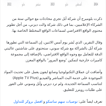
ذكرت بلومبرج أن شركة أبل تجري محادثات مع حوالي ستة من
الشركاء الإعلاميين، بما في ذلك شركة والت ديزني، من أجل تطوير
محتوى الواقع الافتراضي لسماعات الواقع المختلط الخاصة بها.
وقال التقرير، الذي نُشر يوم أمس الاثنين، إن السماعة التي تطورها
شركة آبل بالشراكة مع شركة سوني، ستحتوي على شاشتين عاليتي
الدقة للتعامل مع وجوه الواقع الافتراضي، بالإضافة إلى مجموعة
كاميرات خارجية لتمكين “وضع المرور” بالواقع المعزز.
وأضافت ان عملاق التكنولوجيا وصانع ايفون يعمل على تحديث المواد
الموجودة على خدمة البث المباشر والفيديو (Apple TV Plus)
لتناسب السماعة الجديدة، ولم ترد ديزني وأبل وسوني على الفور
على طلبات رويترز للتعليق.
تعرف ايضاً على:
توصيات سهم ساسكو
و
افضل بروكر للتداول