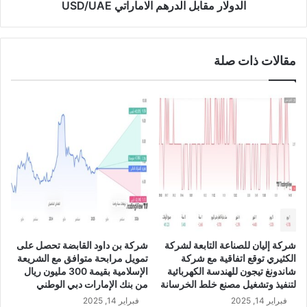
ط
ا
الدولار مقابل الدرهم الاماراتي USD/UAE
و
ب
ر
ل
ا
ا
مقالات ذات صلة
ت
ل
ب
د
خ
ر
ص
ه
و
م
ص
ا
ق
ل
ي
ا
ا
م
م
ا
ا
ر
ل
ا
ش
ت
شركة إليان للصناعة التابعة لشركة
شركة بن داود القابضة تحصل على
ر
ي
الكثيري توقع اتفاقية مع شركة
تمويل مرابحة متوافق مع الشريعة
ك
U
شاندونغ تيجون للهندسة الكهربائية
الإسلامية بقيمة 300 مليون ريال
ة
S
لتنفيذ وتشغيل مصنع خلط الخرسانة
من بنك الإمارات دبي الوطني
ب
D
فبراير 14, 2025
فبراير 14, 2025
ا
/