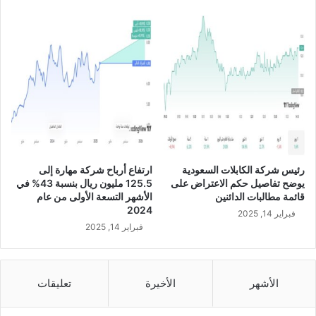
ل
U
ا
A
س
E
ت
ئ
ن
ا
ف
ا
ل
م
رئيس شركة الكابلات السعودية
ارتفاع أرباح شركة مهارة إلى
ق
يوضح تفاصيل حكم الاعتراض على
125.5 مليون ريال بنسبة 43% في
د
قائمة مطالبات الدائنين
الأشهر التسعة الأولى من عام
م
2024
فبراير 14, 2025
ب
فبراير 14, 2025
خ
ص
و
ص
الأشهر
الأخيرة
تعليقات
ا
ل