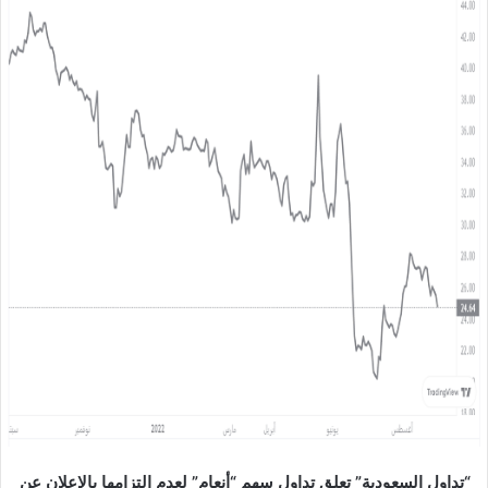
ل
ب
ر
ي
د
ا
إ
ل
ك
ت
ر
و
ن
ي
ا
“تداول السعودية” تعلق تداول سهم “أنعام” لعدم التزامها بالإعلان عن