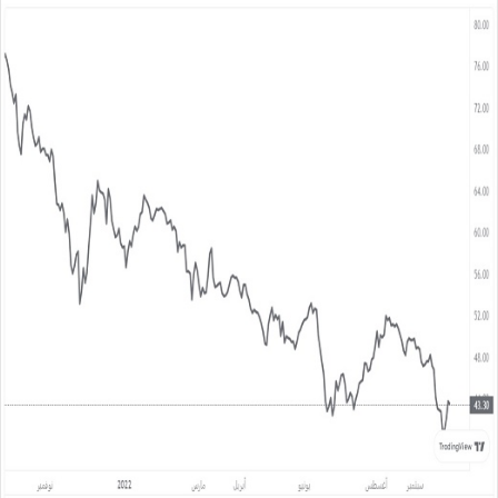
س
ل
ب
ر
ي
د
ا
إ
ل
ك
ت
ر
و
ن
ي
ا