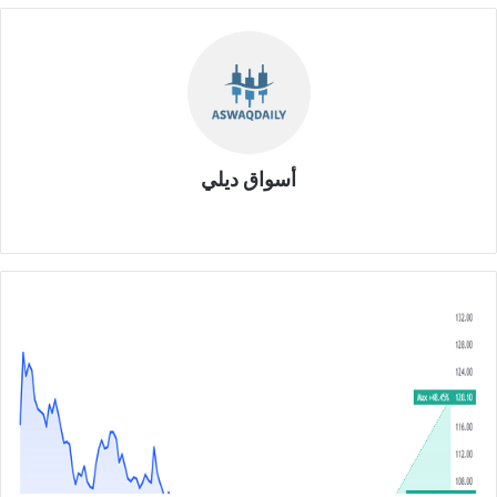
أسواق ديلي
موق
ع
الوي
ب
ت
و
ص
ي
ا
ت
س
ه
م