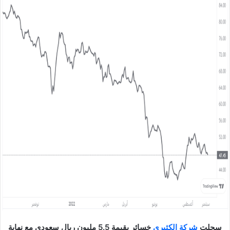
ل
ب
ر
ي
د
ا
إ
ل
ك
ت
ر
و
ن
ي
ا
سجلت
شركة الكثيري
خسائر بقيمة 5.5 مليون ريال سعودي مع نهاية