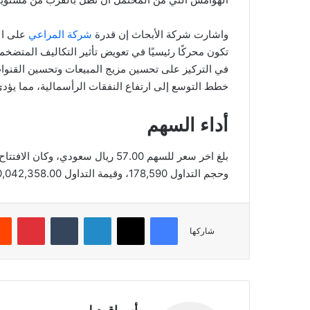
واشارت شركة الأبحاث إن قدرة
شركة المراعي
على ال
تكون محركًا رئيسيًا في تعويض تأثير التكاليف المتضخم
في التركيز على تحسين مزيج المبيعات وتحسين القنوا
خطط التوسع إلى ارتفاع النفقات الرأسمالية، مما يؤد
أداء السهم
وحجم التداول 178,590، وقيمة التداول 10,042,358.00، بعدد صفقات 925، والقيمة السوقية 57,000.00.
فيسبوك
‫X
لينكدإن
‏Tumblr
بينتيريست
شاركها