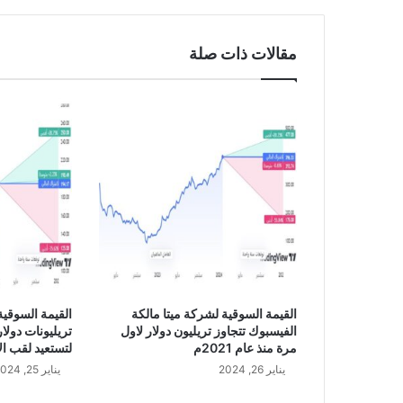
ل
ي
ج
مقالات ذات صلة
ل
ل
ت
د
ر
ي
ب
4
2
9
0
القيمة السوقية لشركة ميتا مالكة
الفيسبوك تتجاوز تريليون دولار لاول
تريليونات دولار
مرة منذ عام 2021م
لتستعيد لقب ال
يناير 26, 2024
يناير 25, 2024