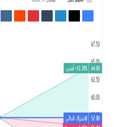
أسواق ديلي
أ
نوفمبر 11, 2022
ر
فيسبوك
‫X
لينكدإن
‏Tumblr
بينتيريست
‏Reddit
‏te
س
ل
ب
ر
ي
د
ا
إ
ل
ك
ت
ر
و
ن
ي
ا