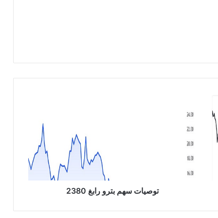
ت
و
ص
ي
ا
ت
س
ه
م
ب
توصيات سهم بترو رابغ 2380
ت
ر