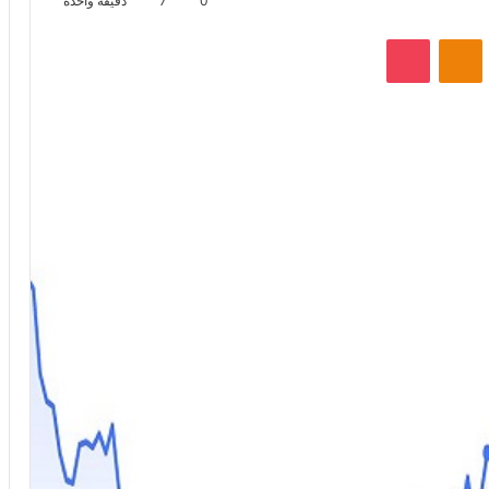
0
7
دقيقة واحدة
VKontak
Odnoklassniki
‫Pocket