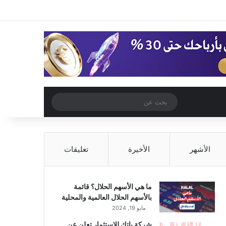
‫X
فيسبوك
‫YouTube
انستقرام
تسجيل الدخول
مقال عشوائي
إضافة عمود جا
مقال عشوائي
بحث
عن
الأشهر
الأخيرة
تعليقات
ما هي الأسهم الحلال؟ قائمة
بالأسهم الحلال العالمية والمحلية
مايو 19, 2024
شركة باتك للاستثمار تعلن عن