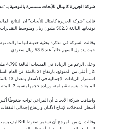
شركة الجزيرة كابيتال للأبحاث مستمرة بالتوصية بـ “محايد” لسه
قالت “شركة الجزيرة كابيتال للأبحاث” ان النتائج الما
توقعاتها البالغة 502.3 مليون ريال ومتوسط ​​التقديرات 485 مليون ريال سعودي.
حيث يتداول السهم حالياً عند 53.5 ريال سعودي.
وعلى ا
المبيعات بنسبة 4 بالمئة وزيادة حجمها بنسبة 3 بالمئة.
واضافت شركة الأبحاث أن المراعي تواجه ضغوطًا أكبر ف
أسعار المدخلات لإنتاج الألبان وارتفاع إجمالي النفقات 
وقالت ان من المرجح أن تستمر ضغوط التكاليف بسبب زيا
الهوامش التي من المحتمل أن تظل بالقرب من مستوياته