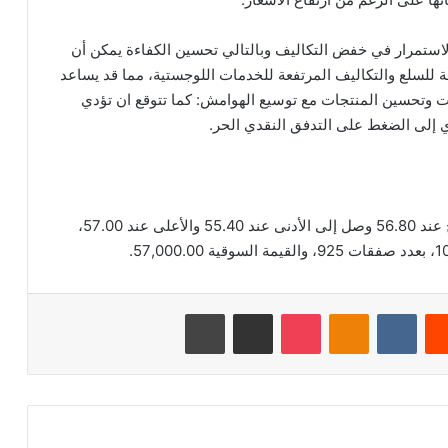
استمرار في خفض التكاليف وبالتالي تحسين الكفاءة يمكن أن
ة للسلع والتكاليف المرتفعة للخدمات اللوجستية، مما قد يساعد
ت وتحسين المنتجات مع توسيع الهوامش: كما تتوقع ان تؤدي
ي إلى الضغط على التدفق النقدي الحر.
بلغ اخر سعر للسهم 57.00 ريال سعودي، وكان الافتتاح عند 56.80 وصل إلى الأدنى عند 55.40 والأعلى عند 57.00،
‏Reddit
‏VKontakte
Odnoklassniki
‫Pocket
مشاركة عبر البريد
طباعة