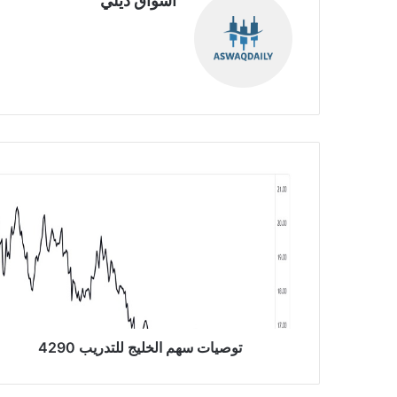
أسواق ديلي
موق
ع
الوي
ب
ت
و
ص
ي
ا
ت
س
ه
م
ا
توصيات سهم الخليج للتدريب 4290
ل
خ