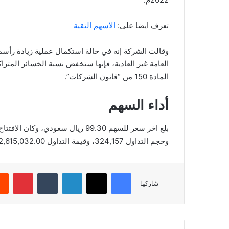
تعرف ايضا على:
الاسهم النقية
وقالت الشركة إنه في حالة استكمال عملية زيادة رأسم
المادة 150 من “قانون الشركات”.
أداء السهم
وحجم التداول 324,157، وقيمة التداول 32,615,032.00، بعدد صفقات 2,179، والقيمة السوقية 496.50.
فيسبوك
‫X
لينكدإن
‏Tumblr
بينتيريست
شاركها