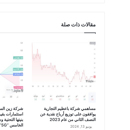
د
ك
6
0
مقالات ذات صلة
1
0
مساهمي شركة باعظيم التجارية
شركة زين الس
يوافقون على توزيع أرباح نقدية عن
النصف الثاني من عام 2023
بنيتها التحتية 
الخامس “5G”
يونيو 13, 2024