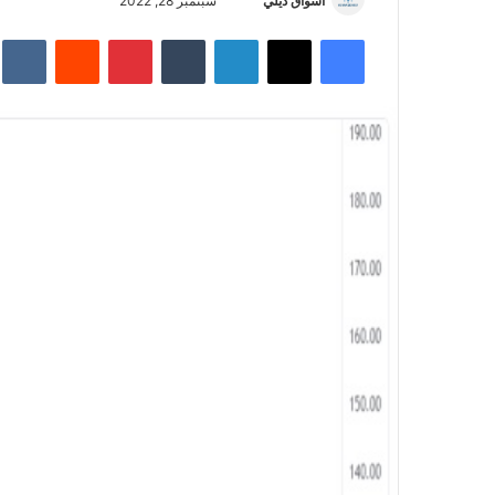
أسواق ديلي
أ
سبتمبر 28, 2022
ر
فيسبوك
‫X
لينكدإن
‏Tumblr
بينتيريست
‏Reddit
‏te
س
ل
ب
ر
ي
د
ا
إ
ل
ك
ت
ر
و
ن
ي
ا