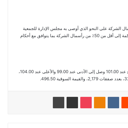
ال الشركة على النحو الذي أوصى به مجلس الإدارة للجمعية
العامة غير العادية، فإنها ستخفض نسبة الخسائر المتراكمة إلى أقل من 50٪ من رأسمال الشركة بما يتوافق مع أحكام
بلغ اخر سعر للسهم 99.30 ريال سعودي، وكان الافتتاح عند 101.00 وصل إلى الأدنى عند 99.00 والأعلى عند 104.00،
‏Reddit
‏VKontakte
Odnoklassniki
‫Pocket
مشاركة عبر البريد
طباعة