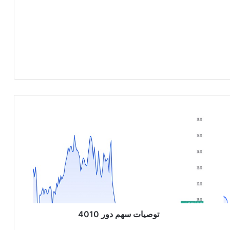
ت
و
ص
ي
ا
ت
س
ه
م
د
توصيات سهم دور 4010
و