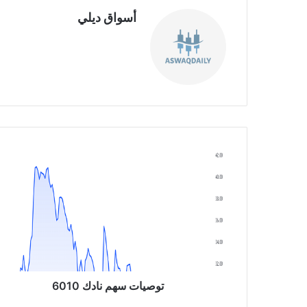
أسواق ديلي
موق
ع
الوي
ب
ت
و
ص
ي
ا
ت
س
ه
م
ن
توصيات سهم نادك 6010
ا