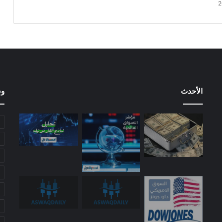
الأحدث
وس