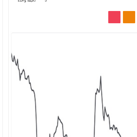
5
دقيقة واحدة
VKontak
Odnoklassniki
‫Pocket