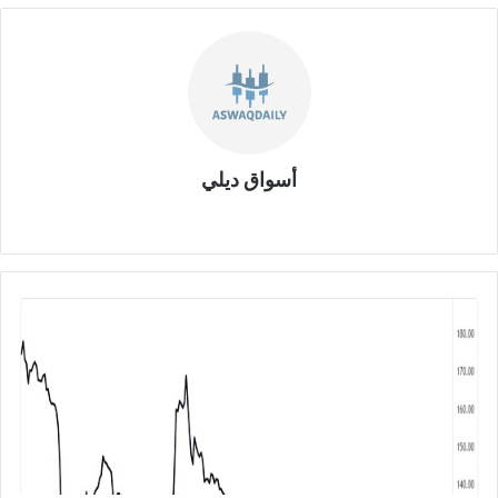
أسواق ديلي
موق
ع
الوي
ب
ت
و
ص
ي
ا
ت
س
ه
م