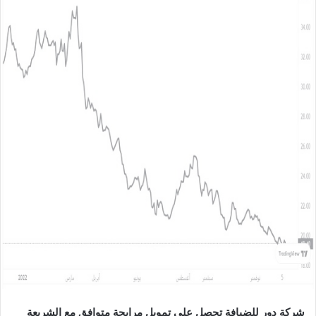
ل
ب
ر
ي
د
ا
إ
ل
ك
ت
ر
و
ن
ي
ا
شركة دور للضيافة تحصل على تمويل مرابحة متوافق مع الشريعة