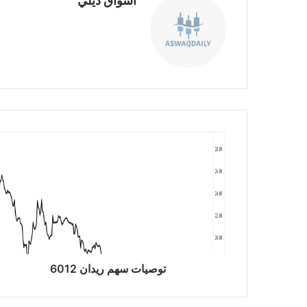
أسواق ديلي
موق
ع
الوي
ب
ت
و
ص
ي
ا
ت
س
ه
م
ر
توصيات سهم ريدان 6012
ي
د