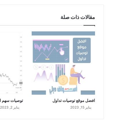
ا
ن
6
مقالات ذات صلة
0
1
2
افضل موقع توصيات تداول
توصيات سهم الكث
يناير 15, 2023
يناير 2, 2023