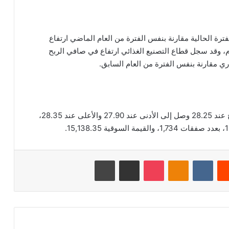
فترة الحالية مقارنة بنفس الفترة من العام الماضي ارتفاع
م، وقد سجل قطاع التصنيع الغذائي ارتفاع في صافي الربح
بلغ اخر سعر للسهم 28.35 ريال سعودي، وكان الافتتاح عند 28.25 وصل إلى الأدنى عند 27.90 والأعلى عند 28.35،
‏Reddit
‏VKontakte
Odnoklassniki
‫Pocket
مشاركة عبر البريد
طباعة