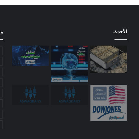
الأحدث
وس