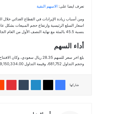
تعرف ايضا على:
الاسهم النقية
ومن أسباب زيادة الإيرادات في القطاع الغذائي خلال ال
اسعار السلع الرئيسية وارتفاع حجم المبيعات بشكل عا
بنسبة 45.5 بالمئة مع نهاية النصف الأول من العام الجاري مقارنة بنفس الفترة من العام السابق.
أداء السهم
وحجم التداول 681,752، وقيمة التداول 19,150,334.00، بعدد صفقات 1,734، والقيمة السوقية 15,138.35.
فيسبوك
‫X
لينكدإن
‏Tumblr
بينتيريست
شاركها