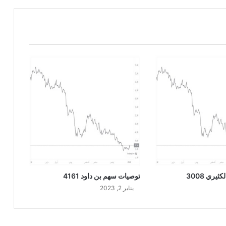
و
ف
ا
ل
ز
ر
ا
ع
ي
ة
6
0
7
0
يري 3008
توصيات سهم بن داود 4161
يناير 2, 2023