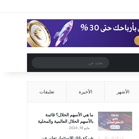
‫X
فيسبوك
‫YouTube
انستقرام
تسجيل الدخول
مقال عشوائي
إضافة عمود جا
مقال عشوائي
بحث
عن
الأشهر
الأخيرة
تعليقات
ما هي الأسهم الحلال؟ قائمة
بالأسهم الحلال العالمية والمحلية
مايو 19, 2024
شركة باتك للاستثمار تعلن عن