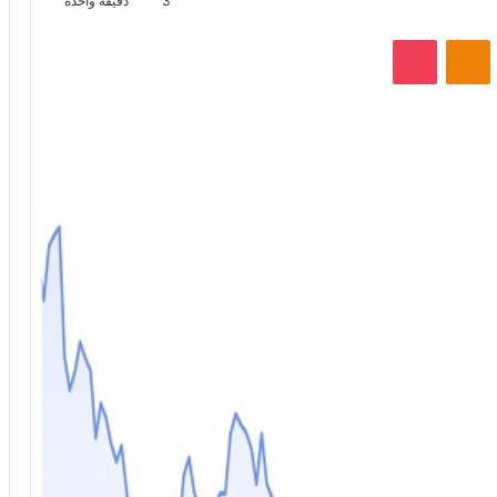
3
دقيقة واحدة
VKontak
Odnoklassniki
‫Pocket