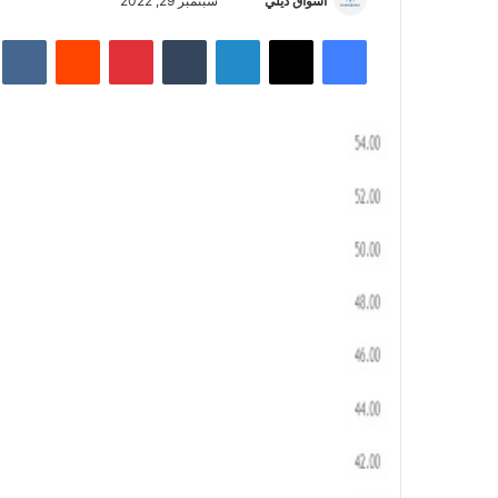
أسواق ديلي
أ
سبتمبر 29, 2022
ر
فيسبوك
‫X
لينكدإن
‏Tumblr
بينتيريست
‏Reddit
‏te
س
ل
ب
ر
ي
د
ا
إ
ل
ك
ت
ر
و
ن
ي
ا