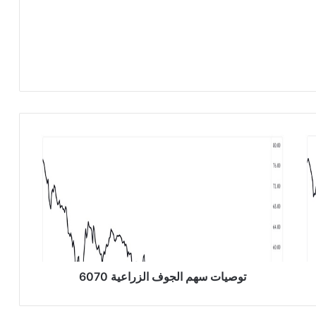
ت
و
ص
ي
ا
ت
س
ه
م
ا
توصيات سهم الجوف الزراعية 6070
ل
ج