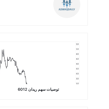
موق
ع
الوي
ب
ت
و
ص
ي
ا
ت
س
ه
م
ر
توصيات سهم ريدان 6012
ي
د
ا