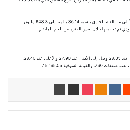
بينما زادت أرباح مجموعة صافولا في الأشهر التسعة الأولى من العام الجاري بنسبة 36.14 بالمئة إلى 648.3 مليون
بلغ اخر سعر للسهم 28.40 ريال سعودي، وكان الافتتاح عند 28.35 وصل إلى الأدنى عند 27.90 والأعلى عند 28.40،
‏Reddit
‏VKontakte
Odnoklassniki
‫Pocket
مشاركة عبر البريد
طباعة