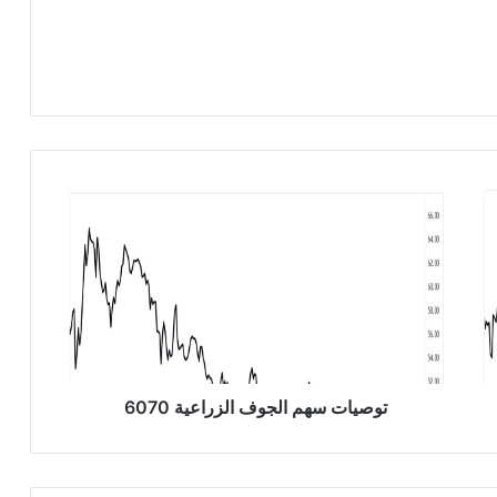
ت
و
ص
ي
ا
ت
س
ه
م
ا
توصيات سهم الجوف الزراعية 6070
ل
ج
و