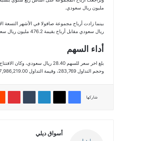
مليون ريال سعودي.
ريال سعودي مقابل أرباح بقيمة 476.2 مليون ريال سعودي تم تحقيقها خلال نفس الفترة من العام الماضي.
أداء السهم
وحجم التداول 283,769، وقيمة التداول 7,986,219.00، بعدد صفقات 790، والقيمة السوقية 15,165.05.
فيسبوك
‫X
لينكدإن
‏Tumblr
بينتيريست
شاركها
أسواق ديلي