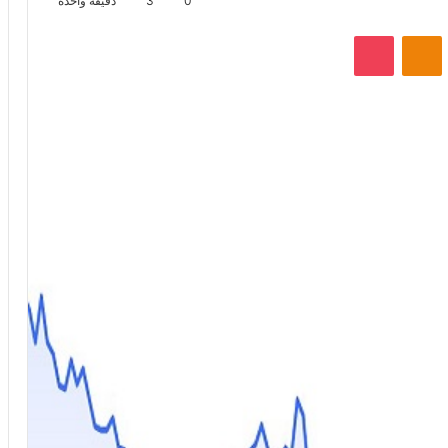
0
3
دقيقة واحدة
VKontak
Odnoklassniki
‫Pocket