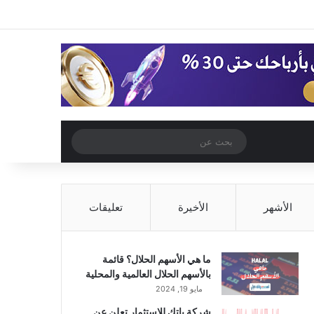
‫X
فيسبوك
‫YouTube
انستقرام
تسجيل الدخول
مقال عشوائي
إضافة عمود جا
مقال عشوائي
بحث
عن
الأشهر
الأخيرة
تعليقات
ما هي الأسهم الحلال؟ قائمة
بالأسهم الحلال العالمية والمحلية
مايو 19, 2024
شركة باتك للاستثمار تعلن عن