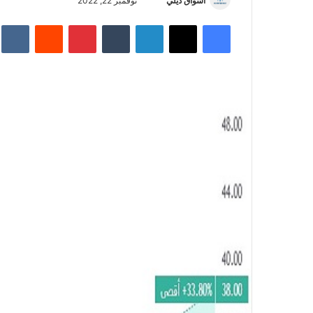
أسواق ديلي
أ
نوفمبر 22, 2022
ر
فيسبوك
‫X
لينكدإن
‏Tumblr
بينتيريست
‏Reddit
‏te
س
ل
ب
ر
ي
د
ا
إ
ل
ك
ت
ر
و
ن
ي
ا