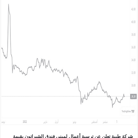
ل
ب
ر
ي
د
ا
إ
ل
ك
ت
ر
و
ن
ي
ا
شركة طيبة تعلن عن ترسية أعمال لمبنى فندق الشيراتون بقيمة