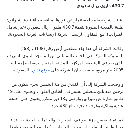
430.7 مليون ريال سعودي
اعلنت شركة طيبة للاستثمار عن فوزها بمناقصة بناء فندق شيراتون
طيبة بالمدينة المنورة بقيمة 430.7 مليون ريال سعودي (غير شامل
الضرائب)، مع المقاول الرئيسي شركة الإنشاءات العربية السعودية.
وقالت الشركة أن هذا جاء لقطعتي أرض رقم (108) و (153)
المملوكة للشركة في الجانب الشمالي من المسجد النبوي الشريف
الذي يقع في المنطقة المركزية للمدينة المنورة، بمساحة إجمالية
2005 متر مربع، بحسب بيان الشركة على
موقع تداول
السعودية.
وأوضحت الشركة إلى أن الفندق من فئة الخمس نجوم يتكون من
برجين متقابلين متصلين بجسر في الطابق العلوي، ويحتوي على 19
طابق عبارة عن ميزانين وارضي و13 دور متكرر يحتوي على أجنحة
عادية وملكية وغرف فندقية تبلغ 435 غرفة.
كما تم تخصيص جزء لمواقف السيارات والخدمات الفندقية، ابتداء
من الطابق السفلي الرابع حتى الميزانين، كما يضم الفندق مطعمًا