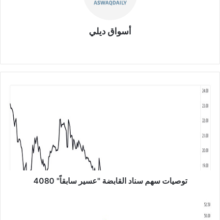
أسواق ديلي
موق
ع
الوي
ب
ت
و
ص
ي
ا
ت
س
ه
م
س
توصيات سهم سناد القابضة "عسير سابقاً" 4080
ن
ا
ت
د
و