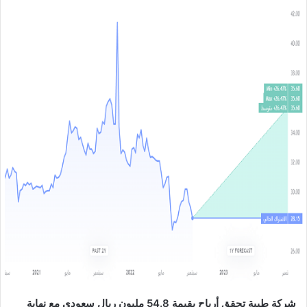
ل
ب
ر
ي
د
ا
إ
ل
ك
ت
ر
و
ن
ي
ا
شركة طيبة تحقق أرباح بقيمة 54.8 مليون ريال سعودي مع نهاية