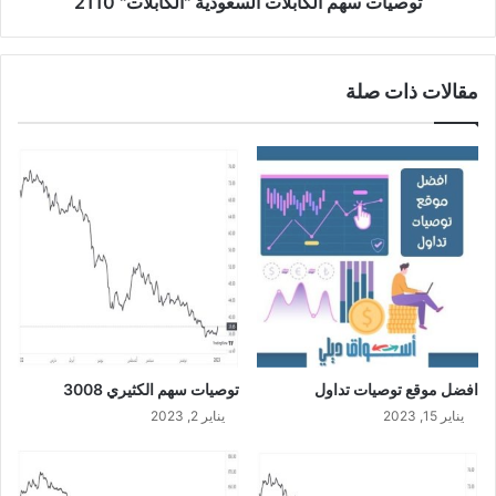
ا
توصيات سهم الكابلات السعودية "الكابلات" 2110
ع
ل
ر
ك
ف
ا
مقالات ذات صلة
ع
ب
ل
ل
ي
ا
ه
ت
م
ا
ل
س
ع
و
د
ي
ة
"
افضل موقع توصيات تداول
توصيات سهم الكثيري 3008
ا
يناير 15, 2023
يناير 2, 2023
ل
ك
ا
ب