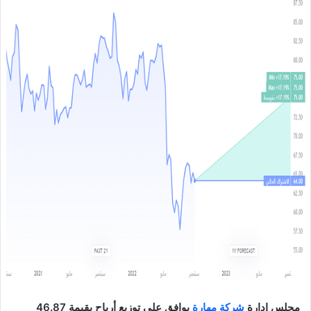
ل
ب
ر
ي
د
ا
إ
ل
ك
ت
ر
و
ن
ي
ا
مجلس إدارة
شركة مهارة
يوافق على توزيع أرباح بقيمة 46.87