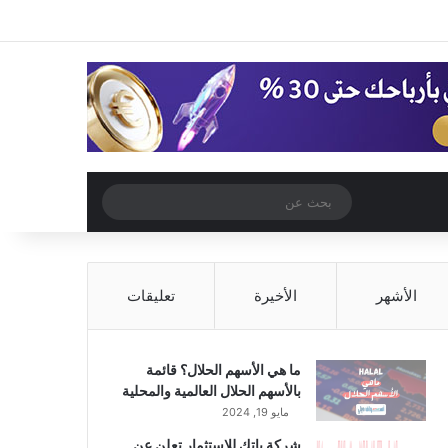
‫X
فيسبوك
‫YouTube
انستقرام
تسجيل الدخول
مقال عشوائي
إضافة عمود جا
مقال عشوائي
بحث
عن
الأشهر
الأخيرة
تعليقات
ما هي الأسهم الحلال؟ قائمة
بالأسهم الحلال العالمية والمحلية
مايو 19, 2024
شركة باتك للاستثمار تعلن عن