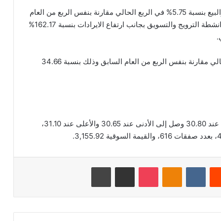
وسجلت ايضاً الشركة انخفاض في مصاريف التسويق والبيع بنسبة 5.75% في الربع الحالي مقارنة بنفس الربع من العام
الماضي، ويرجع ذلك الانخفاض إلى تقليل الانفاق على انشطة الترويج والتسويق بجانب ارتفاع الايرادات بنسبة 162.17%
.
وسجلت الشركة ايضاً ارتفاعاً في التمويل في الربع الحالي مقارنة بنفس الربع من العام السابق وذلك بنسبة 34.66
بلغ اخر سعر للسهم 31.05 ريال سعودي، وكان الافتتاح عند 30.80 وصل إلى الأدنى عند 30.65 والأعلى عند 31.10،
‏Reddit
‏VKontakte
Odnoklassniki
‫Pocket
مشاركة عبر البريد
طباعة