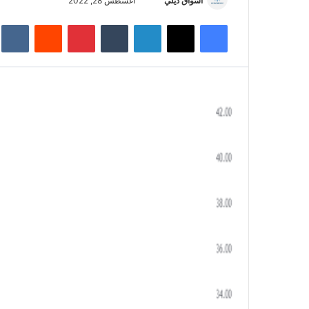
أسواق ديلي
أ
أغسطس 28, 2022
ر
فيسبوك
‫X
لينكدإن
‏Tumblr
بينتيريست
‏Reddit
‏te
س
ل
ب
ر
ي
د
ا
إ
ل
ك
ت
ر
و
ن
ي
ا