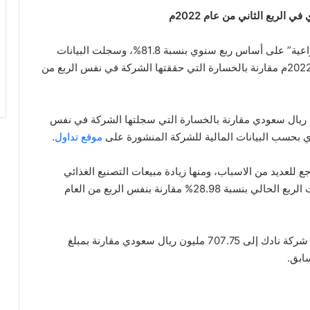
ارتفعت ارباح شركة نادك “الشركة الوطنية للتنمية الزراعية” على أساس ربع سنوي بنسبة 81.8%، وسجلت البيانات
المالية الأولية للشركة ارباح خلال الربع الثاني من عام 2022م مقارنة بالخسارة التي حققتها الشركة في نفس الربع من
الربح بعد الزكاة والضرائب نحو 27.5 مليون ريال سعودي مقارنة بالخسارة التي سجلتها الشركة في نفس
موقع تداول
.
شركة ان ارباح الربع الثاني من عام 2022م يرجع للعديد من الاسباب، ومنها زيادة مبيعات التصنيع الغذائي
وقطاع الألبان بنسبة بلغت 22.61% وايضاً ارتفاع إيرادات الربع الحالي بنسبة 28.98% مقارنة بنفس الربع من العام
وفي نهاية الربع الثاني من عام 2022م ارتفعت ايرادات شركة نادك إلى 707.75 مليون ريال سعودي مقارنة بمبلغ