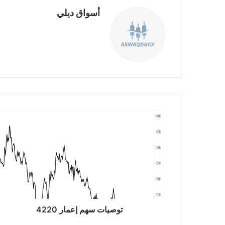
أسواق ديلي
موق
ع
الوي
ب
ت
و
ص
ي
ا
ت
س
ه
م
إ
توصيات سهم إعمار 4220
ع