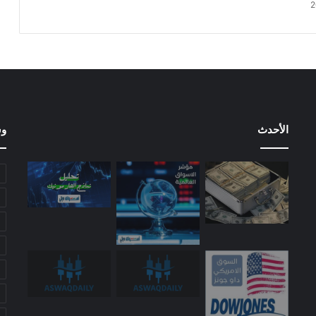
الأحدث
وس