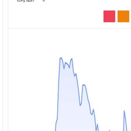
6
دقيقة واحدة
VKontak
Odnoklassniki
‫Pocket