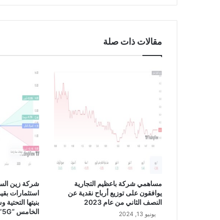
م
ا
ر
4
مقالات ذات صلة
2
2
0
مساهمي شركة باعظيم التجارية
شركة زين الس
يوافقون على توزيع أرباح نقدية عن
النصف الثاني من عام 2023
بنيتها التحتية 
الخامس “5G”
يونيو 13, 2024