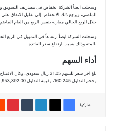
خلال الربع الحالي مقارنة بنفس الربع من العام الماضي
بالمئة وذلك بسبب ارتفاع سعر الفائدة.
أداء السهم
وحجم التداول 160,245، وقيمة التداول 4,953,392.00، بعدد صفقات 616، والقيمة السوقية 3,155.92.
فيسبوك
‫X
لينكدإن
‏Tumblr
بينتيريست
شاركها