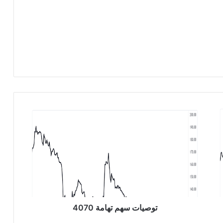
ت
و
ص
ي
ا
ت
س
ه
م
ت
توصيات سهم تهامة 4070
ه