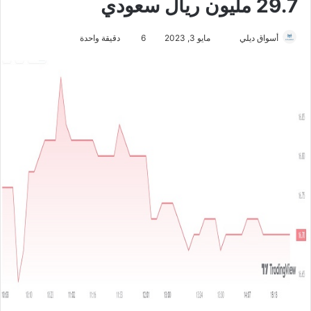
29.7 مليون ريال سعودي
أسواق ديلي
أ
مايو 3, 2023
6
دقيقة واحدة
ر
س
ل
ب
ر
ي
د
ا
إ
ل
ك
ت
ر
و
ن
ي