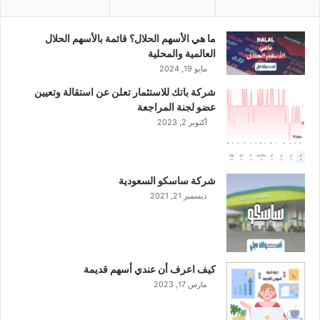
س
ق
ش
ب
ر
و
ما هي الأسهم الحلال؟ قائمة بالأسهم الحلال
ك
ل
العالمية والمحلية
ة
ا
مايو 19, 2024
م
س
شركة باتك للاستثمار تعلن عن استقالة وتعيين
س
ت
عضو لجنة المراجعة
ا
ق
ه
أكتوبر 2, 2023
ا
م
ل
ة
ة
م
ن
شركة ساسكو السعودية
ص
ب
ديسمبر 21, 2021
ر
ي
ي
ل
ة
ا
م
ل
ش
ع
كيف اعرف أن عندي أسهم قديمة
ت
ا
مارس 17, 2023
ر
م
ك
و
ة
د