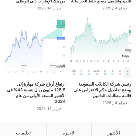
لتنفيذ وتشغيل مصنع خلط الخرسانة
من بنك الإمارات دبي الوطني
م
ع
فبراير 14, 2025
فبراير 14, 2025
ع
ر
ه
ئ
ي
ي
ئ
س
ة
اً
ق
ل
ن
م
ا
ج
ة
ل
ا
س
ل
ا
س
ل
رئيس شركة الكابلات السعودية
ارتفاع أرباح شركة مهارة إلى
و
إ
يوضح تفاصيل حكم الاعتراض على
125.5 مليون ريال بنسبة 43% في
ي
د
قائمة مطالبات الدائنين
الأشهر التسعة الأولى من عام
س
ا
2024
فبراير 14, 2025
ل
ر
فبراير 14, 2025
ت
ة
أ
ب
س
ع
ي
د
الأشهر
الأخيرة
تعليقات