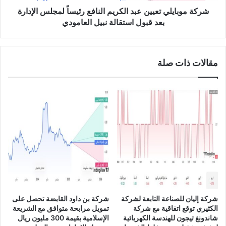
ع
ل
شركة موبايلي تعيين عبد الكريم النافع رئيساً لمجلس الإدارة
ا
ي
بعد قبول استقالة نبيل العامودي
ت
ت
ف
ع
ا
ي
مقالات ذات صلة
ق
ي
ي
ن
ة
ع
ت
ب
ف
د
ا
ا
ه
ل
م
ك
غ
ر
ي
ي
ر
م
م
ا
ل
ل
شركة إليان للصناعة التابعة لشركة
شركة بن داود القابضة تحصل على
ز
ن
الكثيري توقع اتفاقية مع شركة
تمويل مرابحة متوافق مع الشريعة
م
ا
شاندونغ تيجون للهندسة الكهربائية
الإسلامية بقيمة 300 مليون ريال
ة
ف