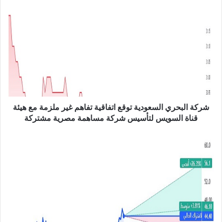
ب
ش
ر
ك
ة
ا
ل
ب
ح
ر
ي
شركة البحري السعودية توقع اتفاقية تفاهم غير ملزمة مع هيئة
ا
قناة السويس لتأسيس شركة مساهمة مصرية مشتركة
ل
س
ش
ع
ر
و
ك
د
ة
ي
م
ة
و
ت
ب
و
ا
ق
ي