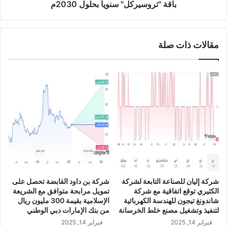
م
باقة "تروسيركل" سنوياً بحلول 2030م
ح
ف
ي
مقالات ذات صلة
ا
ل
و
ص
و
ل
إ
ل
ى
ا
ن
ت
ا
شركة إليان للصناعة التابعة لشركة
شركة بن داود القابضة تحصل على
ج
الكثيري توقع اتفاقية مع شركة
تمويل مرابحة متوافق مع الشريعة
م
شاندونغ تيجون للهندسة الكهربائية
الإسلامية بقيمة 300 مليون ريال
ل
لتنفيذ وتشغيل مصنع خلط الخرسانة
من بنك الإمارات دبي الوطني
ي
فبراير 14, 2025
فبراير 14, 2025
و