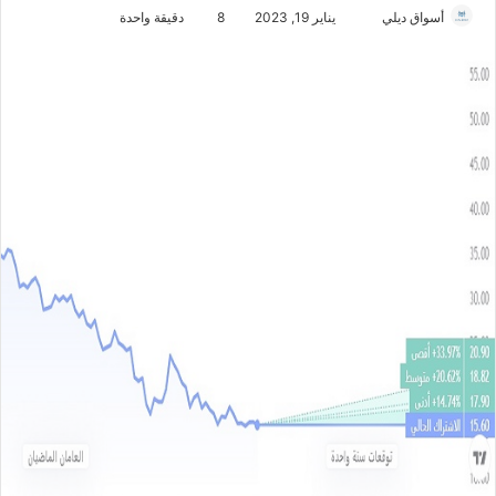
أسواق ديلي
أ
يناير 19, 2023
8
دقيقة واحدة
ر
س
ل
ب
ر
ي
د
ا
إ
ل
ك
ت
ر
و
ن
ي
ا