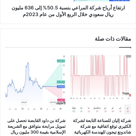
S
ب
D
ا
ارتفاع أرباح شركة المراعي بنسبة 50.5% إلى 636 مليون
/
ح
ريال سعودي خلال الربع الأول من عام 2023م
C
ش
A
ر
D
ك
مقالات ذات صلة
ة
ا
ل
م
ر
ا
ع
ي
ب
ن
س
ب
ة
شركة إليان للصناعة التابعة لشركة
شركة بن داود القابضة تحصل على
5
الكثيري توقع اتفاقية مع شركة
تمويل مرابحة متوافق مع الشريعة
0
شاندونغ تيجون للهندسة الكهربائية
الإسلامية بقيمة 300 مليون ريال
.