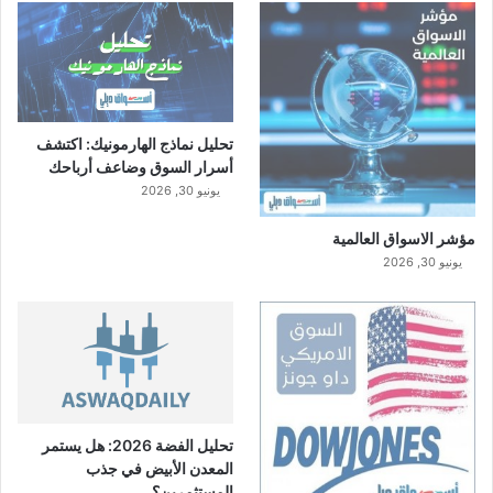
ق
ت
ص
ا
د
ي
تحليل نماذج الهارمونيك: اكتشف
ة
أسرار السوق وضاعف أرباحك
ف
ي
يونيو 30, 2026
و
ق
مؤشر الاسواق العالمية
ت
يونيو 30, 2026
ق
ر
ي
ب
تحليل الفضة 2026: هل يستمر
المعدن الأبيض في جذب
المستثمرين؟