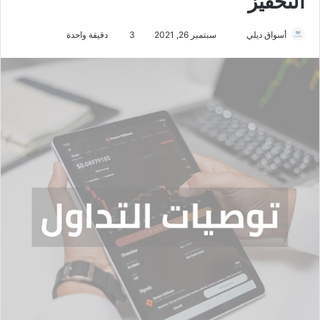
التحفيز
أسواق ديلي
أ
سبتمبر 26, 2021
3
دقيقة واحدة
ر
س
ل
ب
ر
ي
د
ا
إ
ل
ك
ت
ر
و
ن
ي