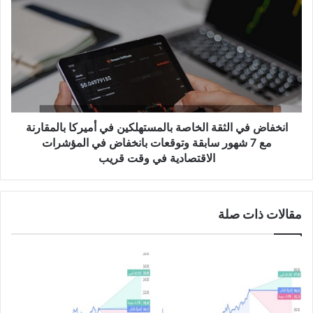
ت
ن
ق
خ
ر
ف
ي
ا
ر
ض
C
ف
O
ي
T
ا
ل
انخفاض في الثقة الخاصة بالمستهلكين في أميركا بالمقارنة
ث
مع 7 شهور سابقة وتوقعات بانخفاض في المؤشرات
ق
الاقتصادية في وقت قريب
ة
ا
ل
مقالات ذات صلة
خ
ا
ص
ة
ب
ا
ل