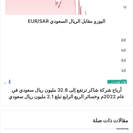
م
ق
ا
ب
اليورو مقابل الريال السعودي EUR/SAR
ل
ا
أ
ل
ر
ر
ب
ي
ا
ا
ح
ل
ش
ا
ر
ل
ك
س
ة
ع
ش
أرباح شركة شاكر ترتفع إلى 32.8 مليون ريال سعودي في
و
ا
عام 2022م وخسائر الربع الرابع تبلغ 2.1 مليون ريال سعودي
د
ك
ي
ر
E
ت
مقالات ذات صلة
U
ر
R
ت
/