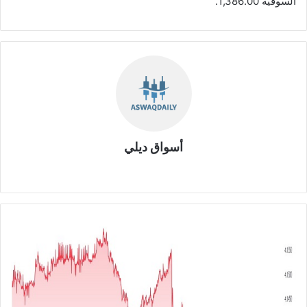
السوقية 1,386.00.
أسواق ديلي
موق
ع
الوي
ب
ا
ل
ي
و
ر
و