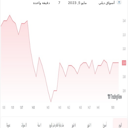
أسواق ديلي
أ
مايو 5, 2023
7
دقيقة واحدة
ر
س
ل
ب
ر
ي
د
ا
إ
ل
ك
ت
ر
و
ن
ي
ا