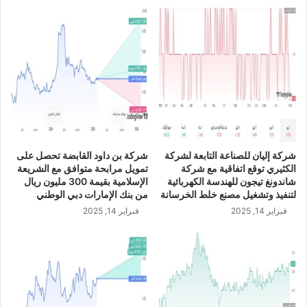
ف
S
ع
A
إ
R
ل
ى
3
2
.
8
م
ل
شركة إليان للصناعة التابعة لشركة
شركة بن داود القابضة تحصل على
ي
الكثيري توقع اتفاقية مع شركة
تمويل مرابحة متوافق مع الشريعة
و
شاندونغ تيجون للهندسة الكهربائية
الإسلامية بقيمة 300 مليون ريال
ن
لتنفيذ وتشغيل مصنع خلط الخرسانة
من بنك الإمارات دبي الوطني
ر
فبراير 14, 2025
فبراير 14, 2025
ي
ا
ل
س
ع
و
د