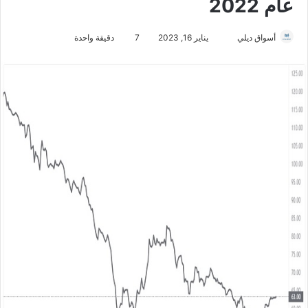
عام 2022
أسواق ديلي
أ
يناير 16, 2023
7
دقيقة واحدة
ر
س
ل
ب
ر
ي
د
ا
إ
ل
ك
ت
ر
و
ن
ي