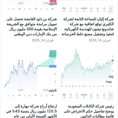
ة
ر
ا
ا
ل
ت
شركة إليان للصناعة التابعة لشركة
شركة بن داود القابضة تحصل على
ت
ي
الكثيري توقع اتفاقية مع شركة
تمويل مرابحة متوافق مع الشريعة
ح
U
شاندونغ تيجون للهندسة الكهربائية
الإسلامية بقيمة 300 مليون ريال
ت
S
لتنفيذ وتشغيل مصنع خلط الخرسانة
من بنك الإمارات دبي الوطني
ي
D
فبراير 14, 2025
فبراير 14, 2025
ة
/
ل
U
أ
A
ب
E
ر
ا
ج
ه
ا
ل
ش
ر
رئيس شركة الكابلات السعودية
ارتفاع أرباح شركة مهارة إلى
ك
يوضح تفاصيل حكم الاعتراض على
125.5 مليون ريال بنسبة 43% في
ة
قائمة مطالبات الدائنين
الأشهر التسعة الأولى من عام