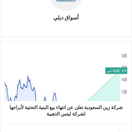
أسواق ديلي
موق
ع
الوي
ب
ش
ر
ك
ة
ز
ي
ن
ا
ل
س
شركة زين السعودية تعلن عن انتهاء بيع البنية التحتية لأبراجها
ع
لشركة ليتس الذهبية
و
د
ا
ي