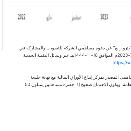
 “بترو رابغ” عن دعوة مساهمي الشركة للتصويت والمشاركة في
اجتماع الجمعية العامة العادية “الاجتماع الأول” يوم 6-7-2023م الموافق 18-11-1444هـ عبر وسائل التقنية الحديثة
.
https://
المصدر بمركز إيداع الأوراق المالية مع نهاية جلسة
التداول التي تسبق اجتماع الجمعية بحسب اللوائح والانظمة، ويكون الاجتماع صحيح إذا حضره مساهمين يمثلون 50