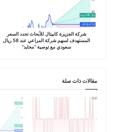
ا
ل
ج
ز
ي
ر
شركة الجزيرة كابيتال للأبحاث تحدد السعر
ة
المستهدف لسهم شركة المراعي عند 58 ريال
ك
سعودي مع توصية "محايد"
ا
ب
ي
ت
ا
مقالات ذات صلة
ل
ل
ل
أ
ب
ح
ا
ث