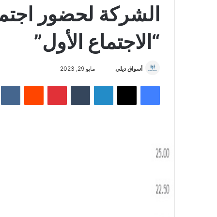
الشركة لحضور اجتماع
“الاجتماع الأول”
أسواق ديلي
أ
مايو 29, 2023
ر
فيسبوك
‫X
لينكدإن
‏Tumblr
بينتيريست
‏Reddit
‏te
س
ل
ب
ر
ي
د
ا
إ
ل
ك
ت