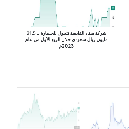
س
ن
ا
د
ا
ل
شركة سناد القابضة تتحول للخسارة بـ 21.5
ق
مليون ريال سعودي خلال الربع الأول من عام
ا
2023م
ب
ض
ة
ت
ت
ح
و
ل
ل
ل
خ
س
ا