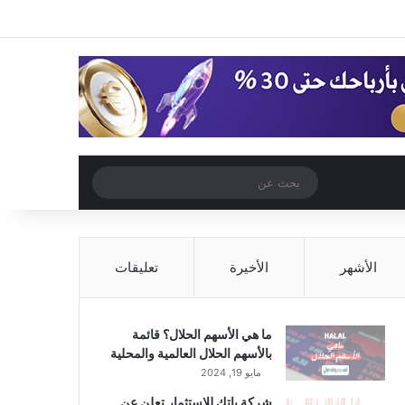
‫X
فيسبوك
‫YouTube
انستقرام
تسجيل الدخول
مقال عشوائي
إضافة عمود جا
مقال عشوائي
بحث
عن
الأشهر
الأخيرة
تعليقات
ما هي الأسهم الحلال؟ قائمة
بالأسهم الحلال العالمية والمحلية
مايو 19, 2024
شركة باتك للاستثمار تعلن عن