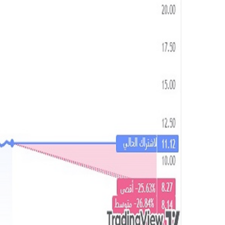
ر
و
ن
ي
ا