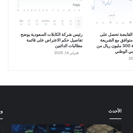
ر
ة
ب
ـ
2
1
القابضة تحصل على
رئيس شركة الكابلات السعودية يوضح
.
متوافق مع الشريعة
تفاصيل حكم الاعتراض على قائمة
5
الإسلامية بقيمة 300 مليون ريال من
مطالبات الدائنين
م
بي الوطني
فبراير 14, 2025
ل
ي
و
ن
ر
ي
ا
ل
س
الأحدث
وس
ع
و
د
ي