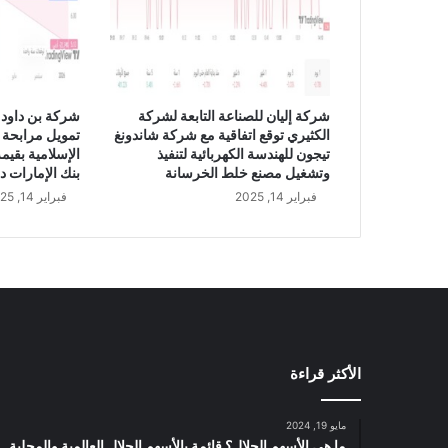
ت
ح
د
د
ا
ل
شركة إليان للصناعة التابعة لشركة
شركة بن داود 
س
الكثيري توقع اتفاقية مع شركة شاندونغ
تمويل مرابحة 
ع
تيجون للهندسة الكهربائية لتنفيذ
ر
وتشغيل مصنع خلط الخرسانة
بنك الإمارات د
ا
فبراير 14, 2025
فبراير 14, 2025
ل
م
س
ت
ه
د
ف
ل
الأكثر قراءة
س
ه
م
مايو 19, 2024
ش
ما هي الأسهم الحلال؟ قائمة بالأسهم الحلال العالمية والمحلية