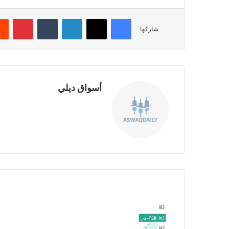
فيسبوك
‫X
لينكدإن
‏Tumblr
بينتيريست
شاركها
أسواق ديلي
موق
ع
الوي
ب
ش
ر
ك
ة