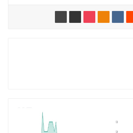
‏Reddit
‏VKontakte
Odnoklassniki
‫Pocket
مشاركة عبر البريد
طباعة
ش
ر
ك
ة