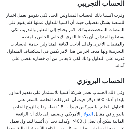
الحساب التجريبي
وفرت اكسيا ذلك الحساب المتداولين الجدد لكي يقوموا بعمل اختبار
للمنصة بشكل تفصيلي حيث أن اكسيا للتداول عملها كله يقوم على
المنصات المتخصصة وذلك الأمر يحتاج إلى التعليم والتدريب لكي
يستطيع المتداول أن يلاحظ الفرق الإيجابي الخاص بالمنصة
والمنصات الأخرى ولذلك أتاحت لكافة المتداولين خدمة الحسابات
التجريبية ولها هدف آخر من هذا الأمر يكمن في استكشاف المتداول
قدرته على التداول وذلك لكي لا يعاني من أي خساره تقضي على
آماله.
الحساب البرونزي
وفي ذلك الحساب تعمل شركة أكسيا للاستثمار على تقديم التداول
بإيداع أدناه 500 دولار حيث أن الفروقات الخاصة بالسعر على
التداول الخاص بالفوركس فيبدأ ب 1.8 نقطة وذلك للزوج الخاص
باليورو في مقابل
الدولار
الأمريكي ونضيف إلى ذلك أن الرافعة
المالية يمكن أن تصل ل 1:400 وكذلك نجد أن أكسيا للتداول تعمل
على منح المتداولين تحليل بشكل يومي لكافة الأسواق المالية وتعمل