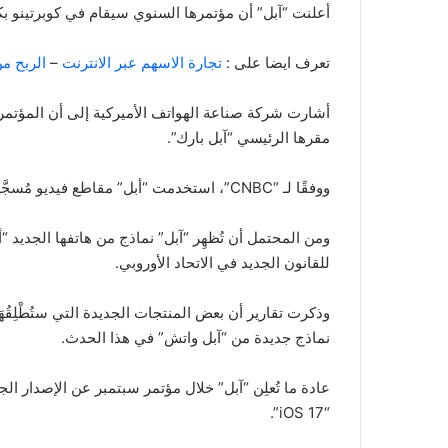
أعلنت “آبل” أن مؤتمرها السنوي سيقام في كوبرتينو ب
تعرف ايضا على :
تجارة الاسهم عبر الانترنت
–
الربح من
مقرها الرئيسي “آبل بارك”.
ووفقًا لـ “CNBC”، استخدمت “أبل” مقاطع فيديو مُسجَّلة مُسبقًا لإطلاق هواتف “أيفون” منذ عام 2020.
للقانون الجديد في الاتحاد الأوروبي.
وذكرت تقارير أن بعض المنتجات الجديدة التي ستُطْلِقُهَ
نماذج جديدة من “آبل واتش” في هذا الحدث.
“iOS 17”.