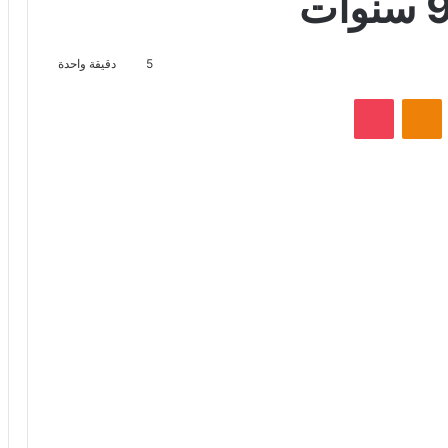
5
دقيقة واحدة
VKontak
Odnoklassniki
‫Pocket