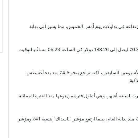
تفاعه في تداولات يوم أمس الخميس، مما يشير إلى نهاية
وفي وول ستريت، شهد سهم شركة أبل زيادة بنسبة 0.30٪ ليصل إلى 188.26 دولار في الساعة 06:23 مساءً بالتوقيت
وجاء هذا بعد أن ارتفع سهم الشركة بنسبة 6.3٪ خلال الأسبوعين السابقين، لكنه تراجع بنحو 4.5٪ منذ بدء أغسطس
كية.
ت لسبعة أشهر، وهي أطول فترة من نوعها منذ الفترة المماثلة
ومع ذلك، ما زال سهم “آبل” يحقق ارتفاعًا يزيد عن 44٪ منذ بداية العام، بينما ارتفع مؤشر “ناسداك” بنسبة 41٪ ومؤشر