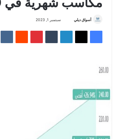
مكاسب شهرية في 9 سنوات
أسواق ديلي
أ
سبتمبر 1, 2023
ر
فيسبوك
‫X
لينكدإن
‏Tumblr
بينتيريست
‏Reddit
‏te
س
ل
ب
ر
ي
د
ا
إ
ل
ك
ت
ر
و
ن
ي