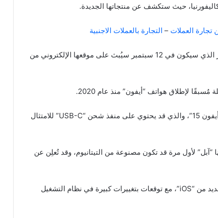
كاليفورنيا، حيث ستكشف عن منتجاتها الجديدة.
 تجارة العملات
–
التجارة بالعملات الاجنبية
أشارت شركة صناعة الهواتف الأميركية إلى أن المؤتمر الذي سيكون في 12 سبتمبر سيُبث على موقعها الإلكتروني من
ومن المحتمل أن تُظهِر “آبل” نماذج من هاتفها الجديد “أيفون 15”، والذي قد يحتوي على منفذ شحن “USB-C” للامتثال
ا “آبل” لأول مرة قد تكون مصنوعة من التيتانيوم، وقد تُعلِن عن
عادة ما تُعلِن “آبل” خلال مؤتمر سبتمبر عن الإصدار الجديد من “iOS”، مع توقعات بتغييرات كبيرة في نظام التشغيل