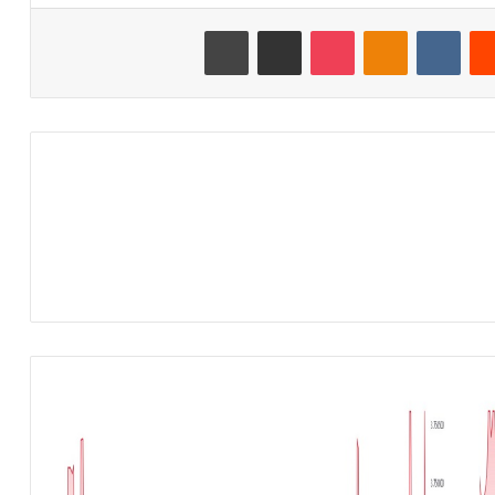
‏Reddit
‏VKontakte
Odnoklassniki
‫Pocket
مشاركة عبر البريد
طباعة
ا
ل
د
و
ل