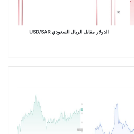
ا
ر
م
ق
ا
الدولار مقابل الريال السعودي USD/SAR
ب
ل
ا
ل
ر
ي
ا
ل
ا
ل
س
ع
و
د
ي
U