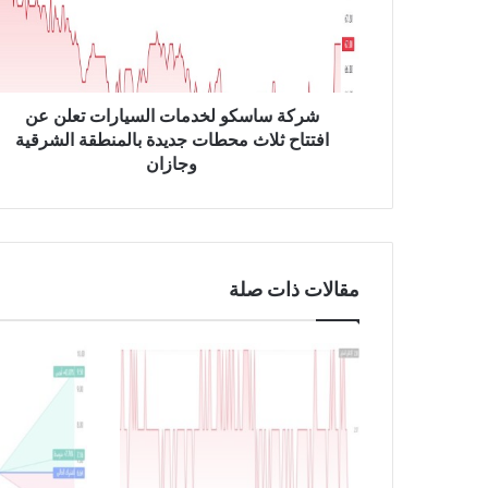
ا
س
ك
و
ل
شركة ساسكو لخدمات السيارات تعلن عن
خ
افتتاح ثلاث محطات جديدة بالمنطقة الشرقية
د
وجازان
م
ا
ت
ا
ل
مقالات ذات صلة
س
ي
ا
ر
ا
ت
ت
ع
ل