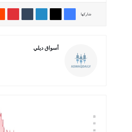
فيسبوك
‫X
لينكدإن
‏Tumblr
بينتيريست
شاركها
أسواق ديلي
موق
ع
الوي
ب
ش
ر
ك
ة
س